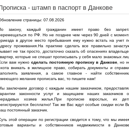
Прописка - штамп в паспорт в Данкове
Обновление страницы: 07.08.2026
По закону, каждый гражданин имеет право без запрет
перемещаться по РФ. Но не позднее чем через 90 дней с момент
приезда в другое место пребывания ему нужно встать на учет п
адресу проживания.На практике сделать все правильно зачасту
бывает не так просто, достаточно сказать об опасениях владельце
квартир, которые не спешат прописывать у себя мало знакомых лиц
Если вам нужно
сделать постоянную прописку в Данкове
, но н
охота вникать в жилищное право, собирать документы и справки
заполнять заявления, а самое главное - найти собственник
имеющего желание прописать вас, то пишите нам!
Мы заключаем договор с каждым нашим заказчиком, предоставля
гарантии законности услуг и защищаем наших заказчиков о
нерадивых хозяев жилья.При прописке взрослых, их дет
регистрируются бесплатно! Так же Вас ждут особые скидки если В
наш постоянный заказчик.
Суть этой операции по регистрации сводится к тому, что мы имее
готовые варианты и собственников недвижимости в Данкове