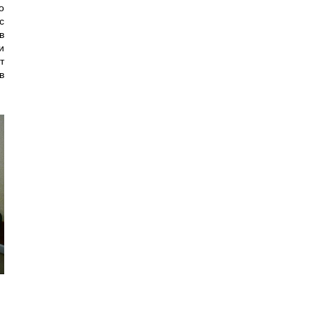
о
с
в
и
т
в