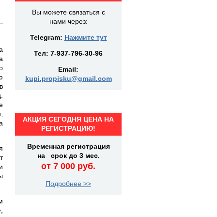
Вы можете связаться с
нами через:
Telegram:
Нажмите тут
а
Тел:
7-937-796-30-96
а
о
Email:
ю
kupi.propisku@gmail.com
в
.
е
,
АКЦИЯ СЕГОДНЯ ЦЕНА НА
а
РЕГИСТРАЦИЮ!
Временная регистрация
я
на срок до 3 мес.
т
от 7 000 руб.
и
ы
Подробнее >>
м
,