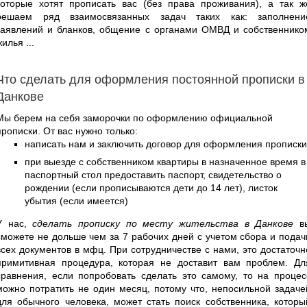
которые хотят прописать вас (без права проживания), а так ж
решаем ряд взаимосвязанных задач таких как: заполнени
заявлений и бланков, общение с органами ОМВД и собственнико
жилья ...
Что сделать для оформления постоянной прописки в
Данкове
Мы берем на себя заморочки по оформлению официальной
прописки. От вас нужно только:
написать нам и заключить договор для оформления прописки
при выезде с собственником квартиры в назначенное время в
паспортный стол предоставить паспорт, свидетельство о
рождении (если прописываются дети до 14 лет), листок
убытия (если имеется)
У нас,
сделать прописку по месту жительства в Данкове
в
сможете не дольше чем за 7 рабочих дней с учетом сбора и подач
всех документов в мфц. При сотрудничестве с нами, это достаточн
примитивная процедура, которая не доставит вам проблем. Дл
сравнения, если попробовать сделать это самому, то на процес
можно потратить не один месяц, потому что, непосильной задаче
для обычного человека, может стать поиск собственника, которы